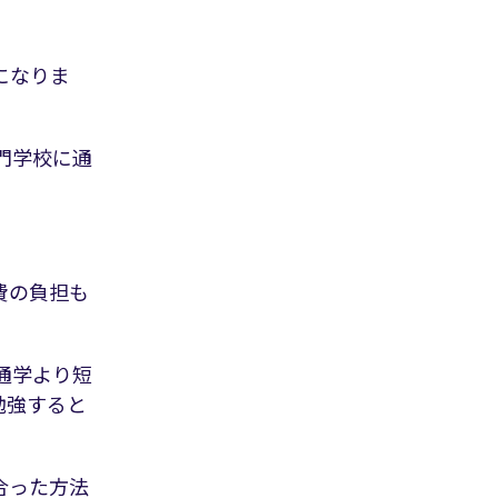
になりま
門学校に通
）
費の負担も
通学より短
勉強すると
合った方法