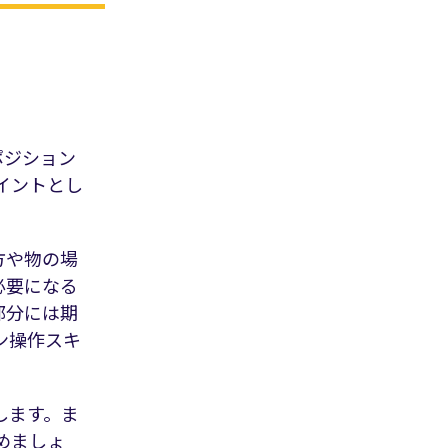
ポジション
イントとし
方や物の場
必要になる
部分には期
ン操作スキ
します。ま
めましょ