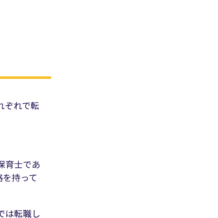
れぞれで転
保育士であ
格を持って
では転職し