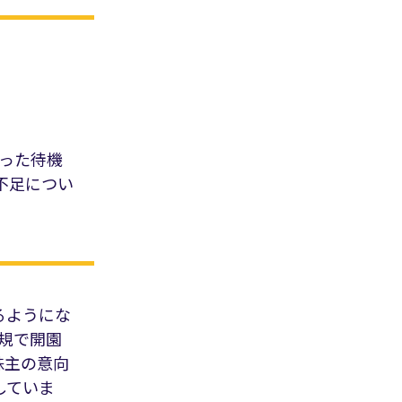
いった待機
不足につい
るようにな
新規で開園
株主の意向
していま