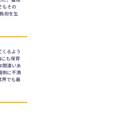
そもその
負担を生
てくるよう
論にも保育
は間違いあ
園側に不満
業界でも最