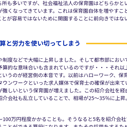
る所も多いですが、社会福祉法人の保育園はどちらかと
が強くなってきています。これは保育園自体を増やすこ
ことが容易ではないために開園することに前向きではな
算と労力を使い切ってしまう
や制度などで大幅に上昇しました。そして都市部におい
予算的な意味合いも含まれているのですが・・・それ以
というのが経営側の本音です。以前はハローワーク、保
タウンワークといった求人媒体で保育士の確保が出来て
が難しいという保育園が増えました。この紹介会社を経
紹介会社も乱立していることで、相場が25～35％に上昇
～100万円程度かかることも。そうなると5名を紹介会
ることができる算段になります。またその採用をするた