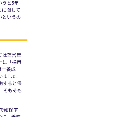
いうと5年
とに関して
いというの
ては運営管
上に「採用
育士養成
いました
由すると保
。そもそも
社で確保す
めに、養成