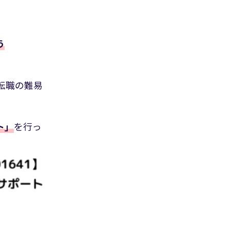
う
転職の難易
ト」
を行っ