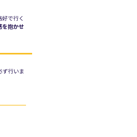
格好で行く
感を抱かせ
必ず行いま