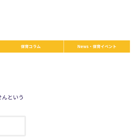
保育コラム
News・保育イベント
せんという