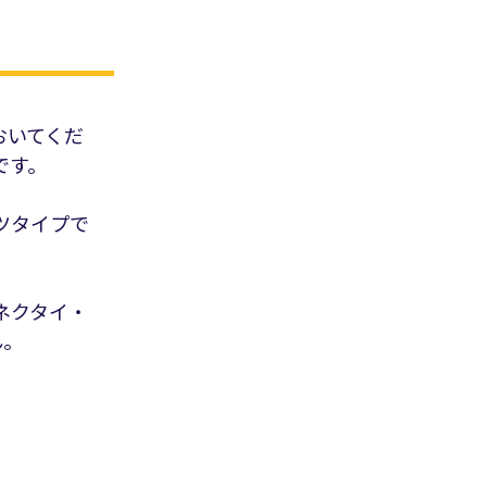
おいてくだ
です。
ツタイプで
ネクタイ・
ん。
。