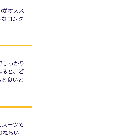
いがオスス
ルなロング
でしっかり
みると、ど
ると良いと
てスーツで
のねらい