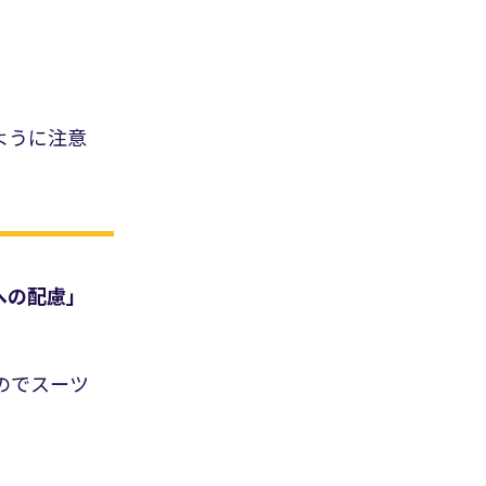
ように注意
への配慮」
のでスーツ