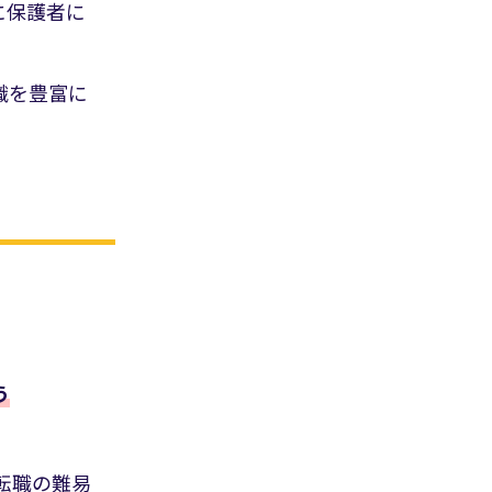
に保護者に
識を豊富に
う
転職の難易