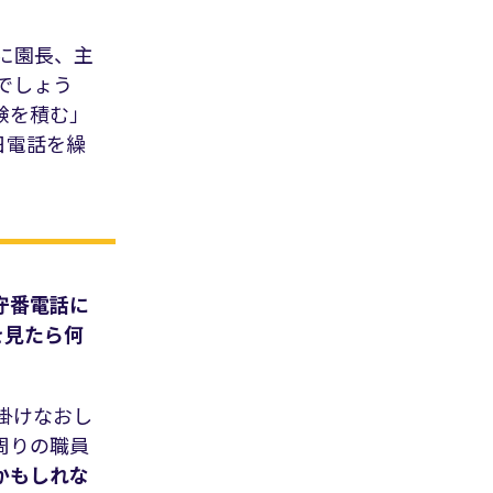
に園長、主
でしょう
験を積む」
日電話を繰
守番電話に
を見たら何
掛けなおし
周りの職員
かもしれな