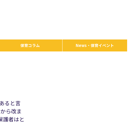
保育コラム
News・保育イベント
があると言
きから改ま
保護者はと