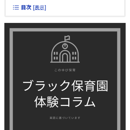
目次
[
表示
]